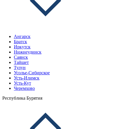
Ангарск
Братск
Иркутск
Нижнеудинск
Саянск
Тайшет
Тулун
Усолье-Сибирское
Усть-Илимск
Усть-Кут
Черемхово
Республика Бурятия