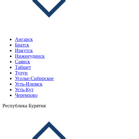
Ангарск
Братск
Иркутск
Нижнеудинск
Саянск
Тайшет
Тулун
Усолье-Сибирское
Усть-Илимск
Усть-Кут
Черемхово
Республика Бурятия