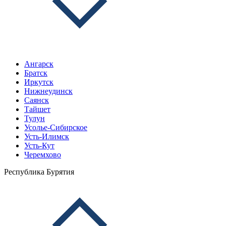
Ангарск
Братск
Иркутск
Нижнеудинск
Саянск
Тайшет
Тулун
Усолье-Сибирское
Усть-Илимск
Усть-Кут
Черемхово
Республика Бурятия