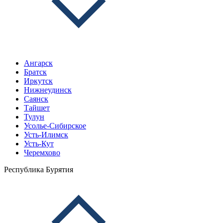
Ангарск
Братск
Иркутск
Нижнеудинск
Саянск
Тайшет
Тулун
Усолье-Сибирское
Усть-Илимск
Усть-Кут
Черемхово
Республика Бурятия