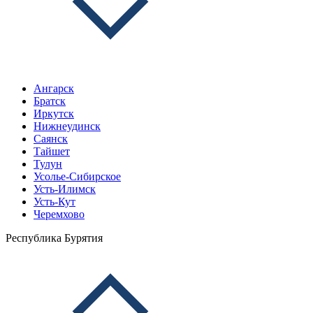
Ангарск
Братск
Иркутск
Нижнеудинск
Саянск
Тайшет
Тулун
Усолье-Сибирское
Усть-Илимск
Усть-Кут
Черемхово
Республика Бурятия