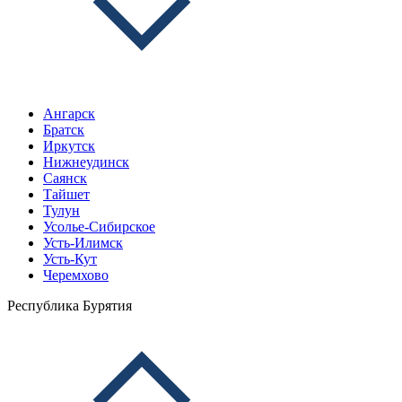
Ангарск
Братск
Иркутск
Нижнеудинск
Саянск
Тайшет
Тулун
Усолье-Сибирское
Усть-Илимск
Усть-Кут
Черемхово
Республика Бурятия