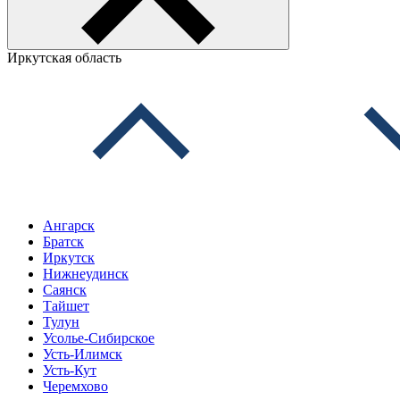
Иркутская область
Ангарск
Братск
Иркутск
Нижнеудинск
Саянск
Тайшет
Тулун
Усолье-Сибирское
Усть-Илимск
Усть-Кут
Черемхово