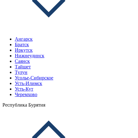
Ангарск
Братск
Иркутск
Нижнеудинск
Саянск
Тайшет
Тулун
Усолье-Сибирское
Усть-Илимск
Усть-Кут
Черемхово
Республика Бурятия