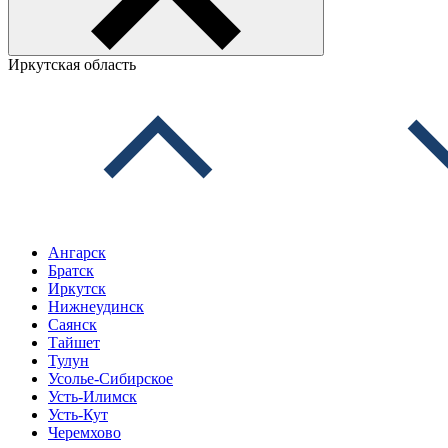
Иркутская область
Ангарск
Братск
Иркутск
Нижнеудинск
Саянск
Тайшет
Тулун
Усолье-Сибирское
Усть-Илимск
Усть-Кут
Черемхово