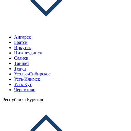
Ангарск
Братск
Иркутск
Нижнеудинск
Саянск
Тайшет
Тулун
Усолье-Сибирское
Усть-Илимск
Усть-Кут
Черемхово
Республика Бурятия